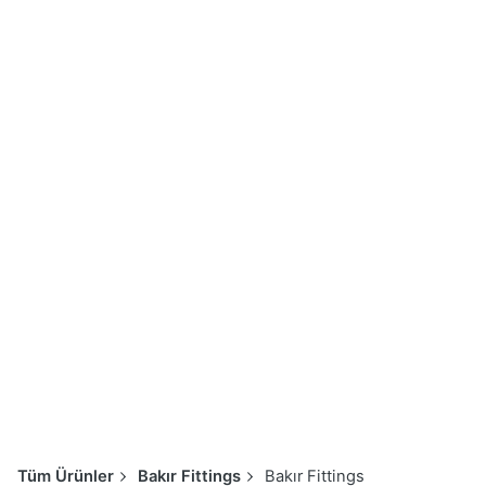
Skip
to
content
Tüm Ürünler
Bakır Fittings
Bakır Fittings