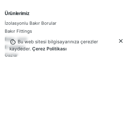
Ürünlerimiz
İzolasyonlu Bakır Borular
Bakır Fittings
Bakır Joint
Bu web sitesi bilgisayarınıza çerezler
El Aletleri
kaydeder.
Çerez Politikası
Gazlar
Kauçuk Titreşim Takozu
Kaynak Teli
Klima Drenaj Hortumu
Klima Konsol
Kurumsal
Hakkımızda
Referanslar
Sertifikalar