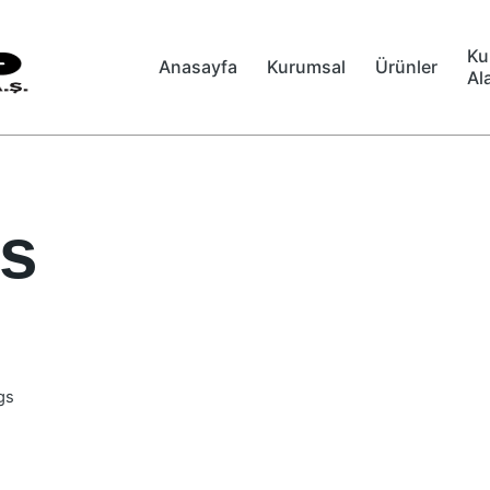
Ku
Anasayfa
Kurumsal
Ürünler
Al
gs
gs