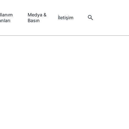
llanım
Medya &
İletişim
anları
Basın