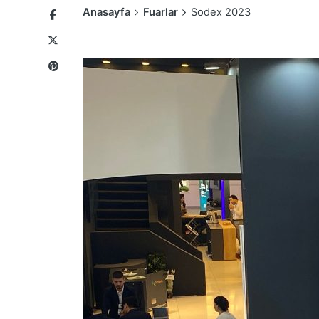
Anasayfa
Fuarlar
Sodex 2023