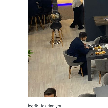
İçerik Hazırlanıyor…